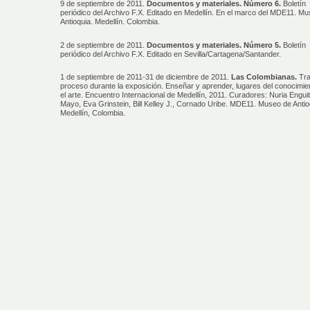
9 de septiembre de 2011.
Documentos y materiales. Número 6.
Boletín
periódico del Archivo F.X. Editado en Medellín. En el marco del MDE11. M
Antioquia. Medellín. Colombia.
2 de septiembre de 2011.
Documentos y materiales. Número 5.
Boletín
periódico del Archivo F.X. Editado en Sevilla/Cartagena/Santander.
1 de septiembre de 2011-31 de diciembre de 2011.
Las Colombianas.
Tra
proceso durante la exposición. Enseñar y aprender, lugares del conocimie
el arte. Encuentro Internacional de Medellín, 2011. Curadores: Nuria Engui
Mayo, Eva Grinstein, Bill Kelley J., Cornado Uribe. MDE11. Museo de Antio
Medellín, Colombia.