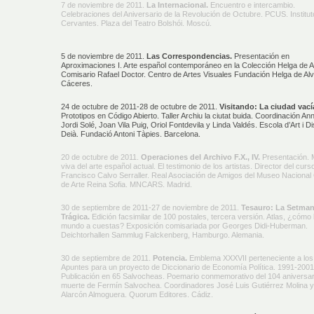
7 de noviembre de 2011.
La Internacional.
Encuentro e intercambio.
Celebraciones del Aniversario de la Revolución de Octubre. PCUS. Institut
Cervantes. Plaza del Teatro Bolshói. Moscú.
5 de noviembre de 2011.
Las Correspondencias.
Presentación en
Aproximaciones I. Arte español contemporáneo en la Colección Helga de A
Comisario Rafael Doctor. Centro de Artes Visuales Fundación Helga de Alv
Cáceres.
24 de octubre de 2011-28 de octubre de 2011.
Visitando: La ciudad vací
Prototipos en Código Abierto. Taller Archiu la ciutat buida. Coordinación An
Jordi Solé, Joan Vila Puig, Oriol Fontdevila y Linda Valdés. Escola d’Art i D
Deià. Fundació Antoni Tàpies. Barcelona.
20 de octubre de 2011.
Operaciones del Archivo F.X., IV.
Presentación.
viva del arte español actual. El testimonio de los artistas. Director del curs
Francisco Calvo Serraller. Real Asociación de Amigos del Museo Nacional
de Arte Reina Sofia. MNCARS. Madrid.
30 de septiembre de 2011-27 de noviembre de 2011.
Tesauro: La Setma
Trágica.
Edición facsimilar de 100 postales, tercera versión. Atlas, ¿cómo l
mundo a cuestas? Exposición comisariada por Georges Didi-Huberman.
Deichtorhallen Sammlug Falckenberg, Hamburgo. Alemania.
30 de septiembre de 2011.
Potencia.
Emblema XXXVII perteneciente a los
Apuntes para un proyecto de Diccionario de Economía Política. 1991-2001
Publicación en 65 Salvocheas. Poemario conmemorativo del 104 aniversari
muerte de Fermín Salvochea. Coordinadores José Luis Gutiérrez Molina 
Alarcón Almoguera. Quorum Editores. Cádiz.