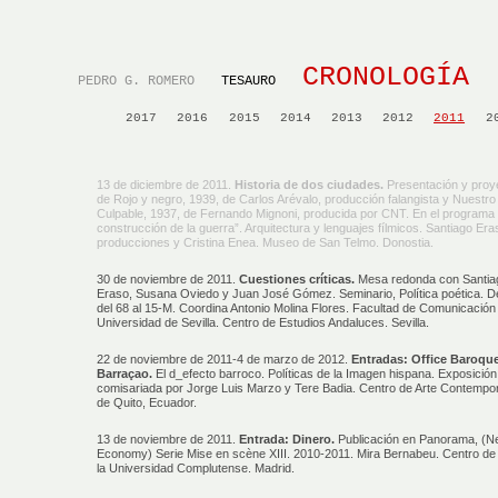
CRONOLOGÍA
PEDRO G. ROMERO
TESAURO
2017
2016
2015
2014
2013
2012
2011
2
13 de diciembre de 2011.
Historia de dos ciudades.
Presentación y proy
de Rojo y negro, 1939, de Carlos Arévalo, producción falangista y Nuestro
Culpable, 1937, de Fernando Mignoni, producida por CNT. En el programa
construcción de la guerra”. Arquitectura y lenguajes fílmicos. Santiago Er
producciones y Cristina Enea. Museo de San Telmo. Donostia.
30 de noviembre de 2011.
Cuestiones críticas.
Mesa redonda con Santia
Eraso, Susana Oviedo y Juan José Gómez. Seminario, Política poética. 
del 68 al 15-M. Coordina Antonio Molina Flores. Facultad de Comunicación 
Universidad de Sevilla. Centro de Estudios Andaluces. Sevilla.
22 de noviembre de 2011-4 de marzo de 2012.
Entradas: Office Baroqu
Barraçao.
El d_efecto barroco. Políticas de la Imagen hispana. Exposición
comisariada por Jorge Luis Marzo y Tere Badia. Centro de Arte Contemp
de Quito, Ecuador.
13 de noviembre de 2011.
Entrada: Dinero.
Publicación en Panorama, (
Economy) Serie Mise en scène XIII. 2010-2011. Mira Bernabeu. Centro de 
la Universidad Complutense. Madrid.