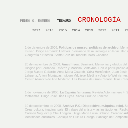
CRONOLOGÍA
PEDRO G. ROMERO
TESAURO
2017
2016
2015
2014
2013
2012
2011
2
1 de diciembre de 2008.
Políticas de museo, políticas de archivo.
Memo
museo. Dirige Fernando Estévez. Seminario de museología en la facultad 
Geografía e Historia. Santa Cruz de Tenerife. Islas Canarias.
28 de noviembre de 2008.
Anarchivos.
Seminario Memorias y olvidos del 
Dirigido por Fernando Estévez y Mariano Santa Ana. Con la participación d
Jorge Blasco Gallardo, Anna Maria Guasch, Yaiza Hernández, Juan José
Lahuerta, Antoni Muntadas, Isidoro Valcárcel Medina y Antonio Weinrichte
Centro Atlántico de Arte Moderno. Las Palmas de Gran Canaria. Islas Cana
1 de noviembre de 2008.
La España fantasma.
Revista Acto, número 4. 
fantasmas. Dirige José Díaz Cuyas. Santa Cruz de Tenerife.
19 de septiembre de 2008.
Archivo F.X.: Dispositivo, máquina, reloj.
Se
Crear cultura, imaginar país. El trabajo del artista y las instituciones. Repli
Carmen Nogueira y Chiu Longina. Dirige María Luisa Sobrino. Creación Art
identidades culturales. Consejo de Cultura Gallega. Santiago de Composte