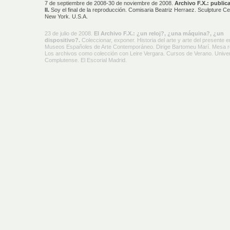
7 de septiembre de 2008-30 de noviembre de 2008.
Archivo F.X.: public
II.
Soy el final de la reproducción. Comisaria Beatriz Herraez. Sculpture Ce
New York. U.S.A.
23 de julio de 2008.
El Archivo F.X.: ¿un reloj?, ¿una máquina?, ¿un
dispositivo?.
Coleccionar, exponer. Historia del arte y arte del presente e
Museos Españoles de Arte Contemporáneo. Dirige Bartomeu Marí. Mesa 
Los archivos como colección con Leire Vergara. Cursos de Verano. Unive
Complutense. El Escorial Madrid.