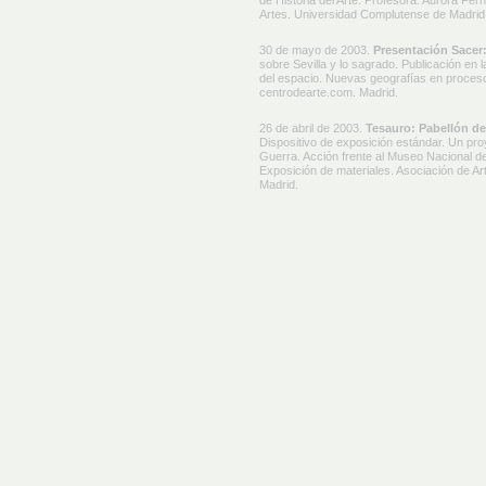
de Historia del Arte. Profesora: Aurora Fe
Artes. Universidad Complutense de Madrid
30 de mayo de 2003.
Presentación Sacer
sobre Sevilla y lo sagrado. Publicación en l
del espacio. Nuevas geografías en proceso.
centrodearte.com. Madrid.
26 de abril de 2003.
Tesauro: Pabellón de
Dispositivo de exposición estándar. Un proy
Guerra. Acción frente al Museo Nacional de
Exposición de materiales. Asociación de Ar
Madrid.