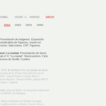
CIONAL
PEDRO G. ROMERO
SACCO
2003
2002
2001
2000
resentación de imágenes. Exposición
sindicalista de Figueras, muerto en
scismo. Sala Ictineu. CNT. Figueras.
acer: La ciudad.
Presentación de Sacer.
ulo nº 4: “La ciudad”. Reencuentros. Ciclo
ectura de Sevilla. Cua4tro.
e 2003.
El archivo F.X. se vende en Arco.
cción de la Cheka Psicotécnica de la
e 1937. Stand Galería Tomas March:
na de Aizpuru: Tesauro Botín (plata) ARCO.
arlos I. Madrid.
onal.
Lista de Boda. Un proyecto relacional
a el MEIAC de Badajoz.
.
Mesa redonda con Rafael Canogar,
política en los ochenta. Curso: Arte y