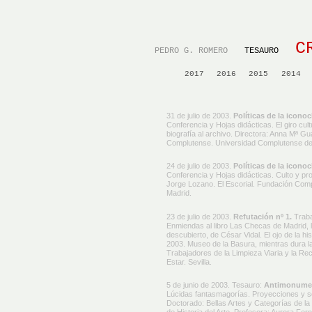
C
PEDRO G. ROMERO
TESAURO
2017
2016
2015
2014
31 de julio de 2003.
Políticas de la icono
Conferencia y Hojas didácticas. El giro cul
biografía al archivo. Directora: Anna Mª Gu
Complutense. Universidad Complutense de
24 de julio de 2003.
Políticas de la iconoc
Conferencia y Hojas didácticas. Culto y pr
Jorge Lozano. El Escorial. Fundación Com
Madrid.
23 de julio de 2003.
Refutación nº 1.
Traba
Enmiendas al libro Las Checas de Madrid, l
descubierto, de César Vidal. El ojo de la h
2003. Museo de la Basura, mientras dura 
Trabajadores de la Limpieza Viaria y la R
Estar. Sevilla.
5 de junio de 2003. Tesauro:
Antimonumen
Lúcidas fantasmagorías. Proyecciones y so
Doctorado: Bellas Artes y Categorías de l