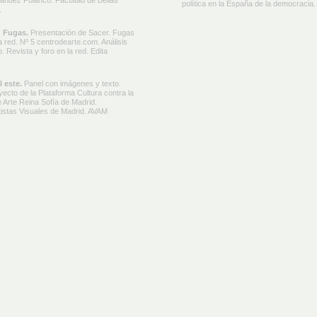
rnández Polanco. Facultad de Bellas
política en la España de la democracia.
.
: Fugas.
Presentación de Sacer. Fugas
a red. Nº 5 centrodearte.com. Análisis
 Revista y foro en la red. Edita
l este.
Panel con imágenes y texto.
ecto de la Plataforma Cultura contra la
 Arte Reina Sofía de Madrid.
tistas Visuales de Madrid. AVAM