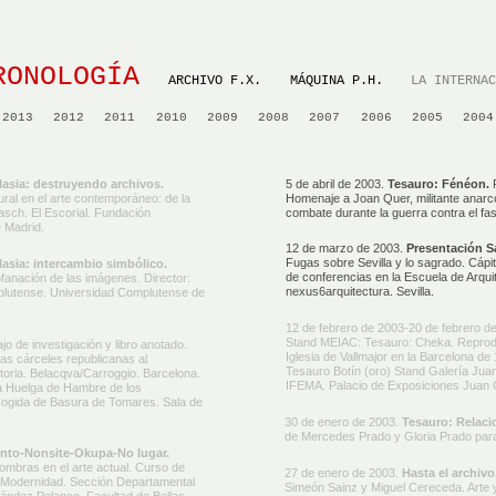
RONOLOGÍA
ARCHIVO F.X.
MÁQUINA P.H.
LA INTERNA
2013
2012
2011
2010
2009
2008
2007
2006
2005
2004
clasia: destruyendo archivos.
5 de abril de 2003.
Tesauro: Fénéon.
P
tural en el arte contemporáneo: de la
Homenaje a Joan Quer, militante anarco
asch. El Escorial. Fundación
combate durante la guerra contra el fa
 Madrid.
12 de marzo de 2003.
Presentación S
Fugas sobre Sevilla y lo sagrado. Cápit
lasia: intercambio simbólico.
de conferencias en la Escuela de Arquit
ofanación de las imágenes. Director:
nexus6arquitectura. Sevilla.
plutense. Universidad Complutense de
12 de febrero de 2003-20 de febrero d
Stand MEIAC: Tesauro: Cheka. Reprodu
jo de investigación y libro anotado.
Iglesia de Vallmajor en la Barcelona d
as cárceles republicanas al
Tesauro Botín (oro) Stand Galería Jua
istoria. Belacqva/Carroggio. Barcelona.
IFEMA. Palacio de Exposiciones Juan C
la Huelga de Hambre de los
ecogida de Basura de Tomares. Sala de
30 de enero de 2003.
Tesauro: Relaci
de Mercedes Prado y Gloria Prado par
to-Nonsite-Okupa-No lugar.
mbras en el arte actual. Curso de
27 de enero de 2003.
Hasta el archivo
a Modernidad. Sección Departamental
Simeón Sainz y Miguel Cereceda. Arte y 