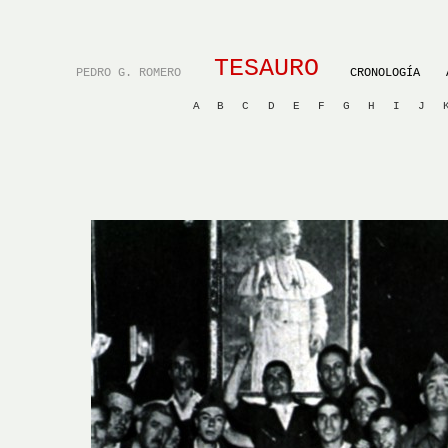
TESAURO
PEDRO G. ROMERO
CRONOLOGÍA
A
B
C
D
E
F
G
H
I
J