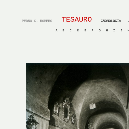
TESAURO
PEDRO G. ROMERO
CRONOLOGÍA
A
B
C
D
E
F
G
H
I
J