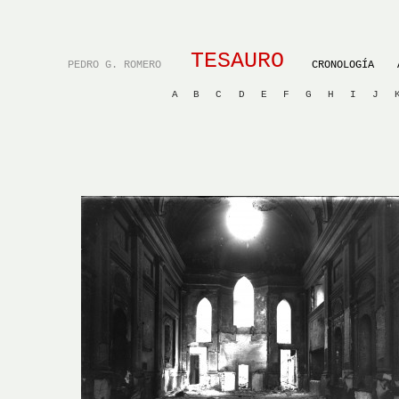
TESAURO
PEDRO G. ROMERO
CRONOLOGÍA
A
B
C
D
E
F
G
H
I
J