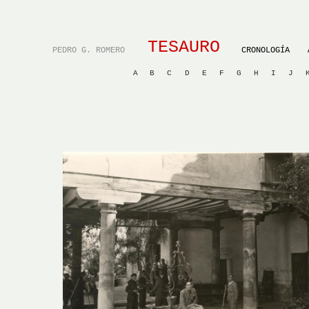
TESAURO
PEDRO G. ROMERO
CRONOLOGÍA
A
B
C
D
E
F
G
H
I
J