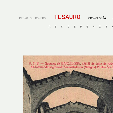
TESAURO
PEDRO G. ROMERO
CRONOLOGÍA
A
B
C
D
E
F
G
H
I
J