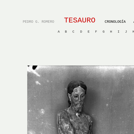
TESAURO
PEDRO G. ROMERO
CRONOLOGÍA
A
B
C
D
E
F
G
H
I
J