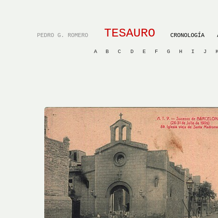
TESAURO
PEDRO G. ROMERO
CRONOLOGÍA
A
B
C
D
E
F
G
H
I
J