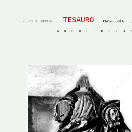
TESAURO
PEDRO G. ROMERO
CRONOLOGÍA
A
B
C
D
E
F
G
H
I
J