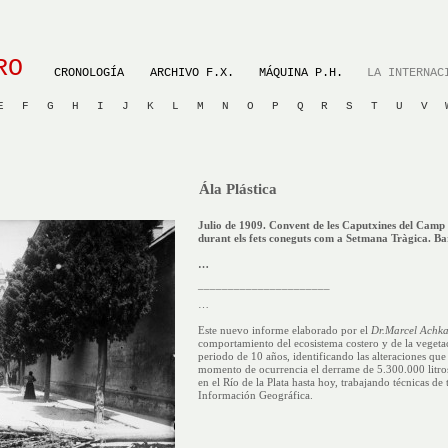
RO
CRONOLOGÍA
ARCHIVO F.X.
MÁQUINA P.H.
LA INTERNAC
E
F
G
H
I
J
K
L
M
N
O
P
Q
R
S
T
U
V
Ála Plástica
Julio de 1909. Convent de les Caputxines del Camp 
durant els fets coneguts com a Setmana Tràgica. Ba
…
______________________
…
Este nuevo informe elaborado por el
Dr.Marcel Achka
comportamiento del ecosistema costero y de la vegeta
periodo de 10 años, identificando las alteraciones que
momento de ocurrencia el derrame de 5.300.000 litros
en el Río de la Plata hasta hoy, trabajando técnicas de
Información Geográfica.