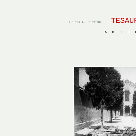
TESAU
PEDRO G. ROMERO
A
B
C
D