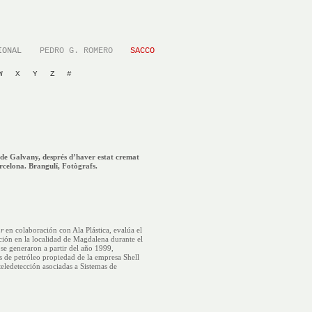
IONAL
PEDRO G. ROMERO
SACCO
W
X
Y
Z
#
de Galvany, després d’haver estat cremat
rcelona. Brangulí, Fotògrafs.
r
en colaboración con Ala Plástica, evalúa el
ción en la localidad de Magdalena durante el
 se generaron a partir del año 1999,
 de petróleo propiedad de la empresa Shell
 teledetección asociadas a Sistemas de